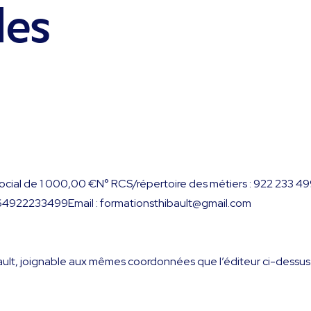
les
al social de 1 000,00 €N° RCS/répertoire des métiers : 922 23
64922233499Email : formationsthibault@gmail.com
bault, joignable aux mêmes coordonnées que l’éditeur ci-dessus