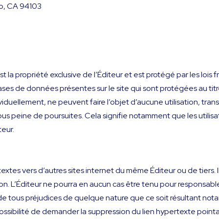
sco, CA 94103
 la propriété exclusive de l’Éditeur et est protégé par les lois f
s bases de données présentes sur le site qui sont protégées au ti
iduellement, ne peuvent faire l’objet d’aucune utilisation, tran
sous peine de poursuites. Cela signifie notamment que les utilis
teur.
ertextes vers d’autres sites internet du même Éditeur ou de tiers. 
tion. L’Éditeur ne pourra en aucun cas être tenu pour responsable
 de tous préjudices de quelque nature que ce soit résultant not
a possibilité de demander la suppression du lien hypertexte pointa