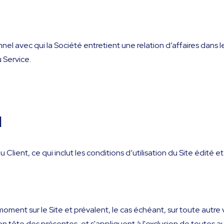
el avec qui la Société entretient une relation d’affaires dans le
 Service.
N
Client, ce qui inclut les conditions d’utilisation du Site édité et 
oment sur le Site et prévalent, le cas échéant, sur toute autre
en tête des présentes, et s'appliquent à l'exclusion de toutes 