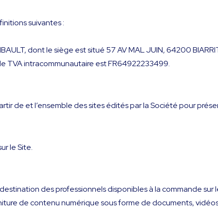
nitions suivantes :
IBAULT, dont le siège est situé 57 AV MAL JUIN, 64200 BIARR
 de TVA intracommunautaire est FR64922233499.
partir de et l’ensemble des sites édités par la Société pour prés
r le Site.
à destination des professionnels disponibles à la commande sur l
niture de contenu numérique sous forme de documents, vidéos, 