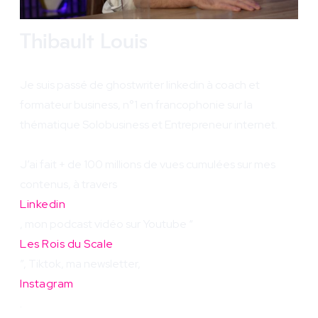
Thibault Louis
Je suis passé de ghostwriter linkedin à coach et
formateur business, n°1 en francophonie sur la
thématique Solobusiness et Entrepreneur internet.
J’ai fait + de 100 millions de vues cumulées sur mes
contenus, à travers
Linkedin
, mon podcast vidéo sur Youtube “
Les Rois du Scale
”, Tiktok, ma newsletter,
Instagram
.