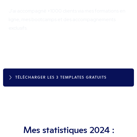
J'ai accompagné +1000 clients via mes formations en
ligne, mes bootcamps et des accompagnements
exclusifs.
TÉLÉCHARGER LES 3 TEMPLATES GRATUITS
Mes statistiques 2024 :