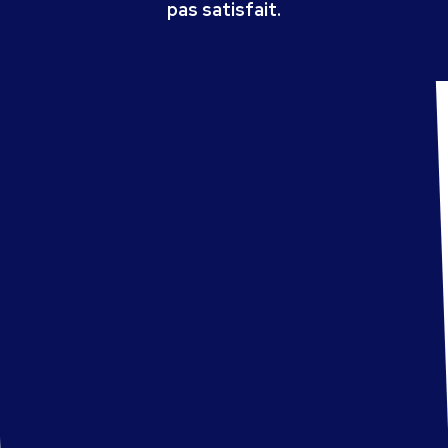
pas satisfait.
Ils ont croisé mon chemin :