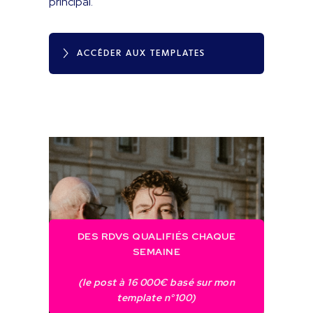
principal.
ACCÉDER AUX TEMPLATES
DES RDVS QUALIFIÉS CHAQUE
SEMAINE
(le post à 16 000€ basé sur mon
template n°100)