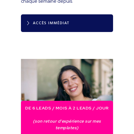
chaque semaine depuis.
ACCÈS IMMÉDIAT
DE 6 LEADS / MOIS À 2 LEADS / JOUR
(son retour d'expérience sur mes
templates)